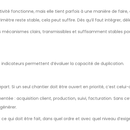
ctivité fonctionne, mais elle tient parfois à une manière de fai
mètre reste stable, cela peut suffire. Dès qu’il faut intégrer, dé
des mécanismes clairs, transmissibles et suffisamment stables
indicateurs permettent d’évaluer la capacité de duplication.
art. Si un seul chantier doit être ouvert en priorité, c’est celui-c
tée : acquisition client, production, suivi, facturation. Sans cet
 générer.
fier ce qui doit être fait, dans quel ordre et avec quel niveau d’exi