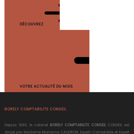
DÉCOUVREZ
VOTRE ACTUALITÉ DU MOIS
BORELY COMPTABILITE CONSEIL
Depuis 1993, le cabinet
BORELY COMPTABILITE CONSEIL
CONSEIL est
dirigé par Madame Marianne CAUDRON, Expert-Comptable et Expert