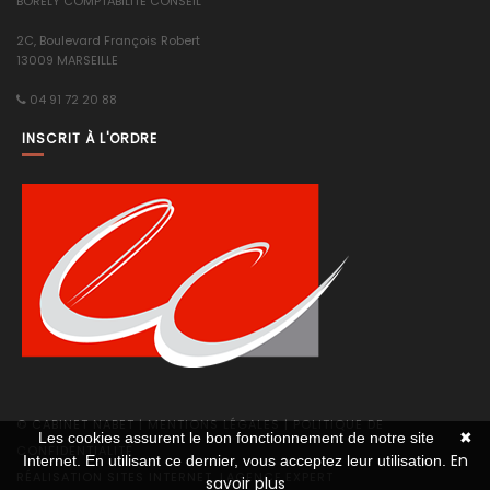
BORELY COMPTABILITE CONSEIL
2C, Boulevard François Robert
13009 MARSEILLE
04 91 72 20 88
INSCRIT À L'ORDRE
© CABINET NABET |
MENTIONS LÉGALES
|
POLITIQUE DE
Les cookies assurent le bon fonctionnement de notre site
✖
CONFIDENTIALITÉ
En
Internet. En utilisant ce dernier, vous acceptez leur utilisation.
RÉALISATION SITES INTERNET,
LAGENCE.EXPERT
savoir plus