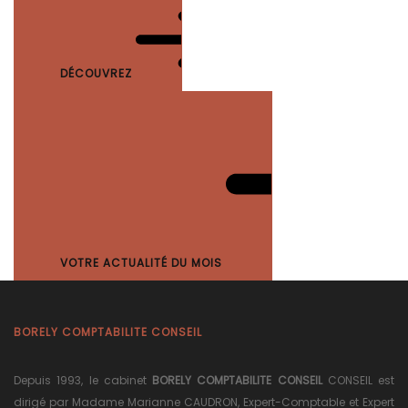
DÉCOUVREZ
VOTRE ACTUALITÉ DU MOIS
BORELY COMPTABILITE CONSEIL
Depuis 1993, le cabinet
BORELY COMPTABILITE CONSEIL
CONSEIL est
dirigé par Madame Marianne CAUDRON, Expert-Comptable et Expert