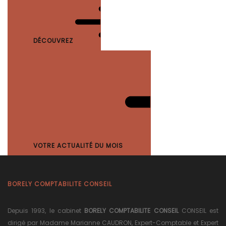
DÉCOUVREZ
VOTRE ACTUALITÉ DU MOIS
BORELY COMPTABILITE CONSEIL
Depuis 1993, le cabinet
BORELY COMPTABILITE CONSEIL
CONSEIL est
dirigé par Madame Marianne CAUDRON, Expert-Comptable et Expert