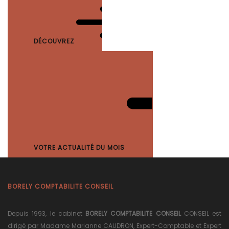
DÉCOUVREZ
VOTRE ACTUALITÉ DU MOIS
BORELY COMPTABILITE CONSEIL
Depuis 1993, le cabinet
BORELY COMPTABILITE CONSEIL
CONSEIL est
dirigé par Madame Marianne CAUDRON, Expert-Comptable et Expert