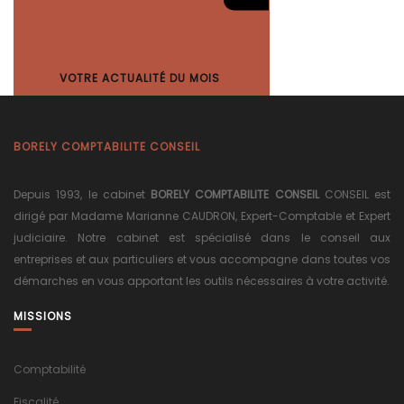
VOTRE ACTUALITÉ DU MOIS
BORELY COMPTABILITE CONSEIL
Depuis 1993, le cabinet
BORELY COMPTABILITE CONSEIL
CONSEIL est
dirigé par Madame Marianne CAUDRON, Expert-Comptable et Expert
judiciaire. Notre cabinet est spécialisé dans le conseil aux
entreprises et aux particuliers et vous accompagne dans toutes vos
démarches en vous apportant les outils nécessaires à votre activité.
MISSIONS
Comptabilité
Fiscalité