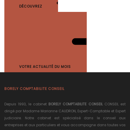
DÉCOUVREZ
VOTRE ACTUALITÉ DU MOIS
BORELY COMPTABILITE CONSEIL
Depuis 1993, le cabinet
BORELY COMPTABILITE CONSEIL
CONSEIL est
dirigé par Madame Marianne CAUDRON, Expert-Comptable et Expert
judiciaire. Notre cabinet est spécialisé dans le conseil aux
entreprises et aux particuliers et vous accompagne dans toutes vos