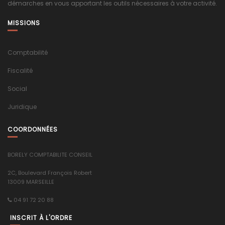
démarches en vous apportant les outils nécessaires à votre activité.
MISSIONS
Comptabilité
Fiscalité
Social
Juridique
COORDONNÉES
BORELY COMPTABILITE CONSEIL
2C, Boulevard François Robert
13009 MARSEILLE
04 91 72 20 88
INSCRIT À L'ORDRE