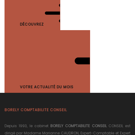
DÉCOUVREZ
VOTRE ACTUALITÉ DU MOIS
BORELY COMPTABILITE CONSEIL
Depuis 1993, le cabinet
BORELY COMPTABILITE CONSEIL
CONSEIL est
dirigé par Madame Marianne CAUDRON, Expert-Comptable et Expert