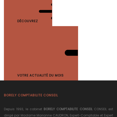
DÉCOUVREZ
VOTRE ACTUALITÉ DU MOIS
BORELY COMPTABILITE CONSEIL
Depuis 1993, le cabinet
BORELY COMPTABILITE CONSEIL
CONSEIL est
dirigé par Madame Marianne CAUDRON, Expert-Comptable et Expert