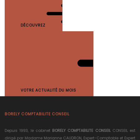
DÉCOUVREZ
VOTRE ACTUALITÉ DU MOIS
BORELY COMPTABILITE CONSEIL
Depuis 1993, le cabinet
BORELY COMPTABILITE CONSEIL
CONSEIL est
dirigé par Madame Marianne CAUDRON, Expert-Comptable et Expert