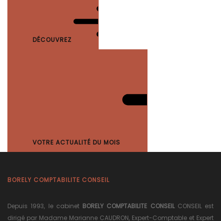
DÉCOUVREZ
VOTRE ACTUALITÉ DU MOIS
BORELY COMPTABILITE CONSEIL
Depuis 1993, le cabinet
BORELY COMPTABILITE CONSEIL
CONSEIL est
dirigé par Madame Marianne CAUDRON, Expert-Comptable et Expert