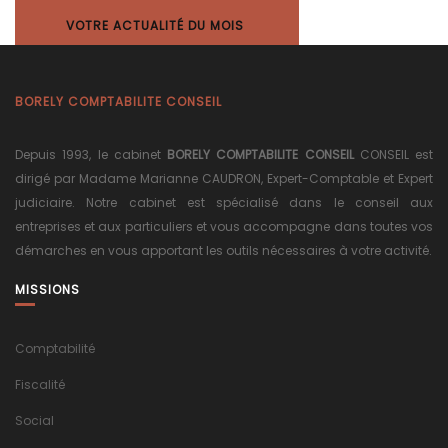
VOTRE ACTUALITÉ DU MOIS
BORELY COMPTABILITE CONSEIL
Depuis 1993, le cabinet
BORELY COMPTABILITE CONSEIL
CONSEIL est
dirigé par Madame Marianne CAUDRON, Expert-Comptable et Expert
judiciaire. Notre cabinet est spécialisé dans le conseil aux
entreprises et aux particuliers et vous accompagne dans toutes vos
démarches en vous apportant les outils nécessaires à votre activité.
MISSIONS
Comptabilité
Fiscalité
Social